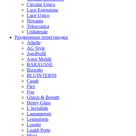
Circular Unico
Luce Estensione
Luce Unico
Novanta
Telescopica
Unilaterale
Раздвижные перегородки
Adielle
AG Style
AgoProfil
Astor Mobili
BARAUSSE
Bizzotto
BLUINTERNI
Casali
Flex
Foa
Ghizzi & Benatti
Henry Glass
L’invisibile
Laurameroni
Legnoform
Longhi
Lualdi Porte
Movi