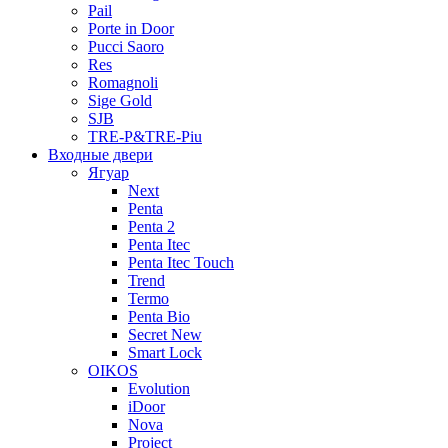
Pail
Porte in Door
Pucci Saoro
Res
Romagnoli
Sige Gold
SJB
TRE-P&TRE-Piu
Входные двери
Ягуар
Next
Penta
Penta 2
Penta Itec
Penta Itec Touch
Trend
Termo
Penta Bio
Secret New
Smart Lock
OIKOS
Evolution
iDoor
Nova
Project