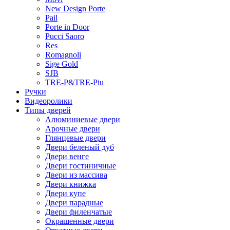
New Design Porte
Pail
Porte in Door
Pucci Saoro
Res
Romagnoli
Sige Gold
SJB
TRE-P&TRE-Piu
Ручки
Видеоролики
Типы дверей
Алюминиевые двери
Арочные двери
Глянцевые двери
Двери беленый дуб
Двери венге
Двери гостиничные
Двери из массива
Двери книжка
Двери купе
Двери парадные
Двери филенчатые
Окрашенные двери