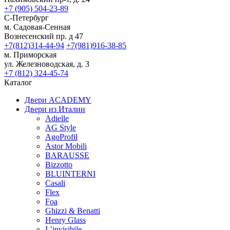
+7 (905) 504-23-89
С-Петербург
м. Садовая-Сенная
Вознесенский пр. д 47
+7(812)314-44-94
+7(981)916-38-85
м. Приморская
ул. Железноводская, д. 3
+7 (812) 324-45-74
Каталог
Двери ACADEMY
Двери из Италии
Adielle
AG Style
AgoProfil
Astor Mobili
BARAUSSE
Bizzotto
BLUINTERNI
Casali
Flex
Foa
Ghizzi & Benatti
Henry Glass
L’invisibile