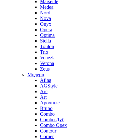
Marseille
Medea
Nord
Nova
Onyx
Opera
Optima
Stella
Toulon
Trio
Venezia
Verona
Zeus
Модерн
Afina
AGStyle
Arc
Art
Aрочные
Bruno
Combo
Combo Дуб
Combo Орех
Contour
Corner