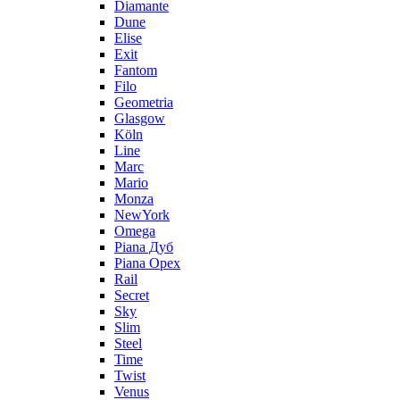
Diamante
Dune
Elise
Exit
Fantom
Filo
Geometria
Glasgow
Köln
Line
Marc
Mario
Monza
NewYork
Omega
Piana Дуб
Piana Орех
Rail
Secret
Sky
Slim
Steel
Time
Twist
Venus