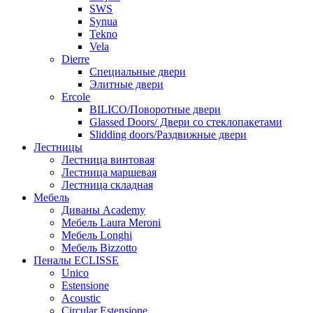
SWS
Synua
Tekno
Vela
Dierre
Специальные двери
Элитные двери
Ercole
BILICO/Поворотные двери
Glassed Doors/ Двери со стеклопакетами
Slidding doors/Раздвижные двери
Лестницы
Лестница винтовая
Лестница маршевая
Лестница складная
Мебель
Диваны Academy
Мебель Laura Meroni
Мебель Longhi
Мебель Bizzotto
Пеналы ECLISSE
Unico
Estensione
Acoustic
Circular Estensione