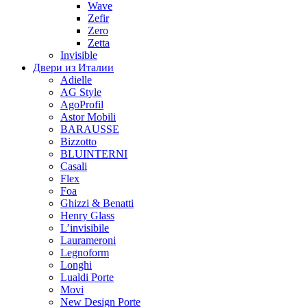
Wave
Zefir
Zero
Zetta
Invisible
Двери из Италии
Adielle
AG Style
AgoProfil
Astor Mobili
BARAUSSE
Bizzotto
BLUINTERNI
Casali
Flex
Foa
Ghizzi & Benatti
Henry Glass
L’invisibile
Laurameroni
Legnoform
Longhi
Lualdi Porte
Movi
New Design Porte