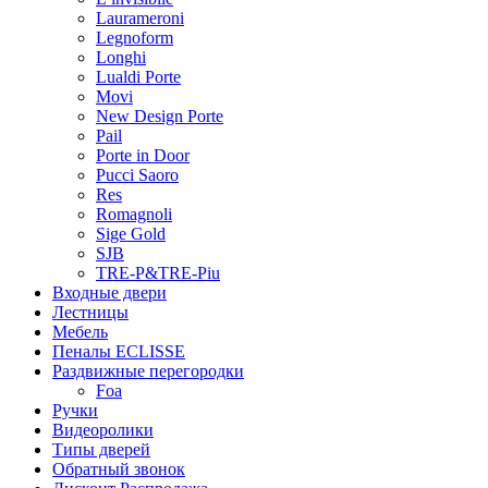
Laurameroni
Legnoform
Longhi
Lualdi Porte
Movi
New Design Porte
Pail
Porte in Door
Pucci Saoro
Res
Romagnoli
Sige Gold
SJB
TRE-P&TRE-Piu
Входные двери
Лестницы
Мебель
Пеналы ECLISSE
Раздвижные перегородки
Foa
Ручки
Видеоролики
Типы дверей
Обратный звонок