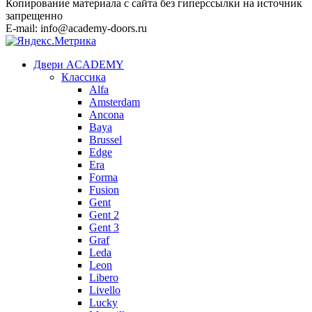
Копирование материала с сайта без гиперссылки на источник
запрещенно
E-mail: info@academy-doors.ru
Двери ACADEMY
Классика
Alfa
Amsterdam
Ancona
Baya
Brussel
Edge
Era
Forma
Fusion
Gent
Gent 2
Gent 3
Graf
Leda
Leon
Libero
Livello
Lucky